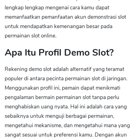
lengkap lengkap mengenai cara kamu dapat
memanfaatkan pemanfaatan akun demonstrasi slot
untuk mendapatkan kemenangan besar pada
permainan slot online.
Apa Itu Profil Demo Slot?
Rekening demo slot adalah alternatif yang teramat
populer di antara pecinta permainan slot di jaringan.
Menggunakan profil ini, pemain dapat menikmati
pengalaman bermain permainan slot tanpa perlu
menghabiskan uang nyata. Hal ini adalah cara yang
sebaiknya untuk menguji berbagai permainan,
mengetahui mekanisme, dan mengetahui mana yang
sangat sesuai untuk preferensi kamu. Dengan akun