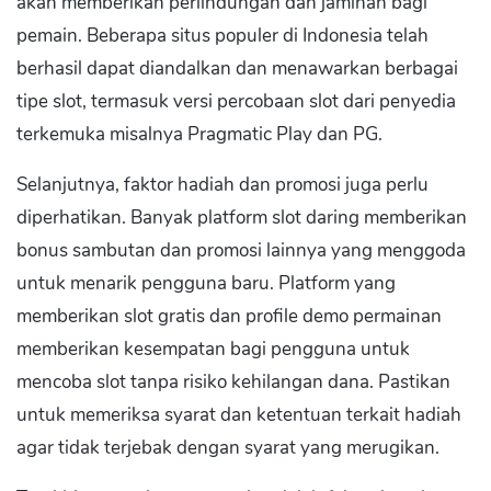
akan memberikan perlindungan dan jaminan bagi
pemain. Beberapa situs populer di Indonesia telah
berhasil dapat diandalkan dan menawarkan berbagai
tipe slot, termasuk versi percobaan slot dari penyedia
terkemuka misalnya Pragmatic Play dan PG.
Selanjutnya, faktor hadiah dan promosi juga perlu
diperhatikan. Banyak platform slot daring memberikan
bonus sambutan dan promosi lainnya yang menggoda
untuk menarik pengguna baru. Platform yang
memberikan slot gratis dan profile demo permainan
memberikan kesempatan bagi pengguna untuk
mencoba slot tanpa risiko kehilangan dana. Pastikan
untuk memeriksa syarat dan ketentuan terkait hadiah
agar tidak terjebak dengan syarat yang merugikan.