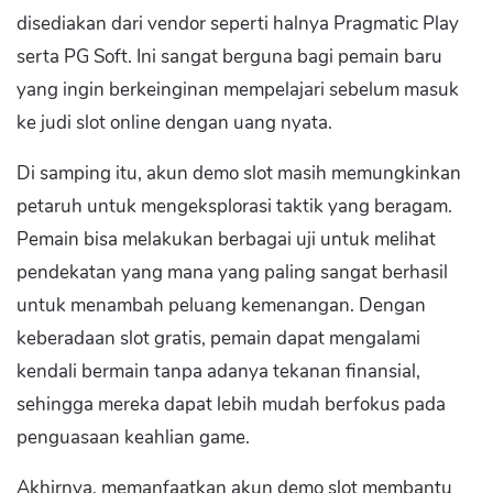
disediakan dari vendor seperti halnya Pragmatic Play
serta PG Soft. Ini sangat berguna bagi pemain baru
yang ingin berkeinginan mempelajari sebelum masuk
ke judi slot online dengan uang nyata.
Di samping itu, akun demo slot masih memungkinkan
petaruh untuk mengeksplorasi taktik yang beragam.
Pemain bisa melakukan berbagai uji untuk melihat
pendekatan yang mana yang paling sangat berhasil
untuk menambah peluang kemenangan. Dengan
keberadaan slot gratis, pemain dapat mengalami
kendali bermain tanpa adanya tekanan finansial,
sehingga mereka dapat lebih mudah berfokus pada
penguasaan keahlian game.
Akhirnya, memanfaatkan akun demo slot membantu