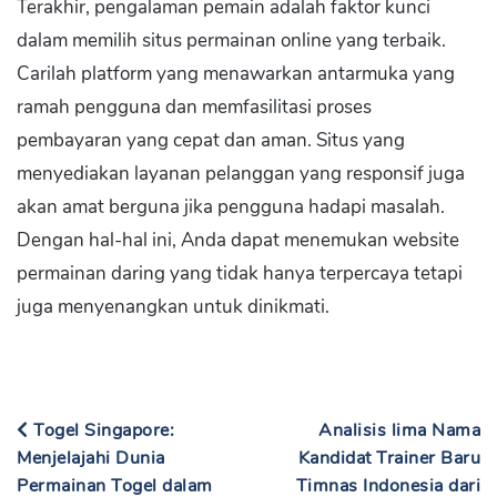
Terakhir, pengalaman pemain adalah faktor kunci
dalam memilih situs permainan online yang terbaik.
Carilah platform yang menawarkan antarmuka yang
ramah pengguna dan memfasilitasi proses
pembayaran yang cepat dan aman. Situs yang
menyediakan layanan pelanggan yang responsif juga
akan amat berguna jika pengguna hadapi masalah.
Dengan hal-hal ini, Anda dapat menemukan website
permainan daring yang tidak hanya terpercaya tetapi
juga menyenangkan untuk dinikmati.
Togel Singapore:
Analisis lima Nama
Menjelajahi Dunia
Kandidat Trainer Baru
Permainan Togel dalam
Timnas Indonesia dari