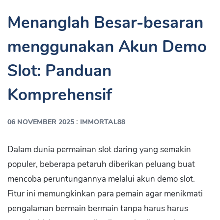
Menanglah Besar-besaran
menggunakan Akun Demo
Slot: Panduan
Komprehensif
:
06 NOVEMBER 2025
IMMORTAL88
Dalam dunia permainan slot daring yang semakin
populer, beberapa petaruh diberikan peluang buat
mencoba peruntungannya melalui akun demo slot.
Fitur ini memungkinkan para pemain agar menikmati
pengalaman bermain bermain tanpa harus harus