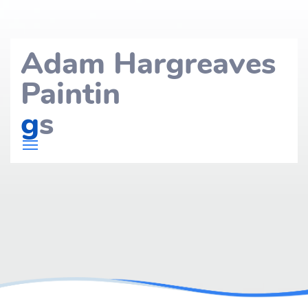
Adam Hargreaves
Paintin
g
s