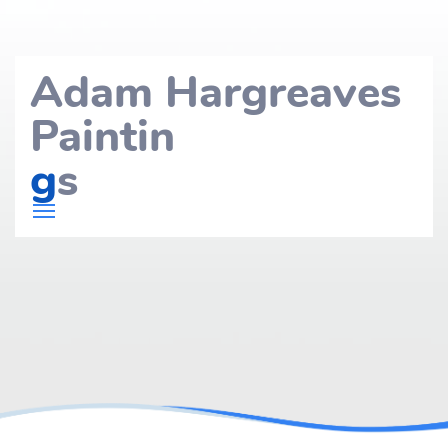
Adam Hargreaves
Paintin
g
s