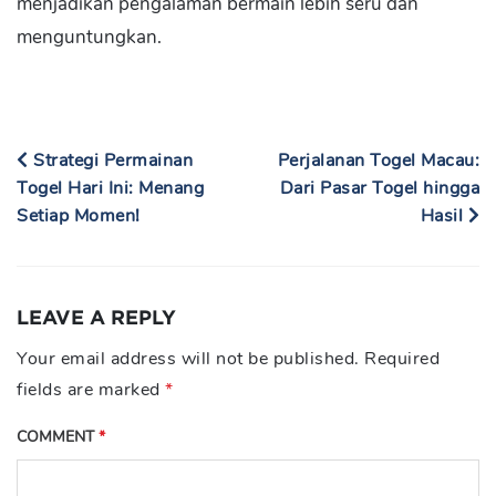
menjadikan pengalaman bermain lebih seru dan
menguntungkan.
Strategi Permainan
Perjalanan Togel Macau:
Togel Hari Ini: Menang
Dari Pasar Togel hingga
Setiap Momen!
Hasil
LEAVE A REPLY
Your email address will not be published.
Required
fields are marked
*
COMMENT
*