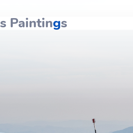
 Paintin
g
s