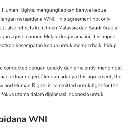
 and Human Rights, mengungkapkan bahwa kedua
mulangan narapidana WNI. This agreement not only
ut also reflects komitmen Malaysia dan Saudi Arabia
an a just manner. Melalui kerjasama ini, it is hoped
apatkan kesempatan kedua untuk memperbaiki hidup
 be conducted dengan quickly dan efficiently, mengingat
man di luar negeri. Dengan adanya this agreement, the
aw and Human Rights is committed untuk fight for the
tu fokus utama dalam diplomasi Indonesia untuk
apidana WNI